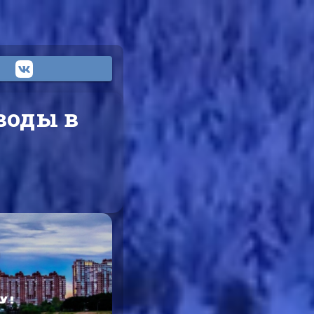
воды в
У!