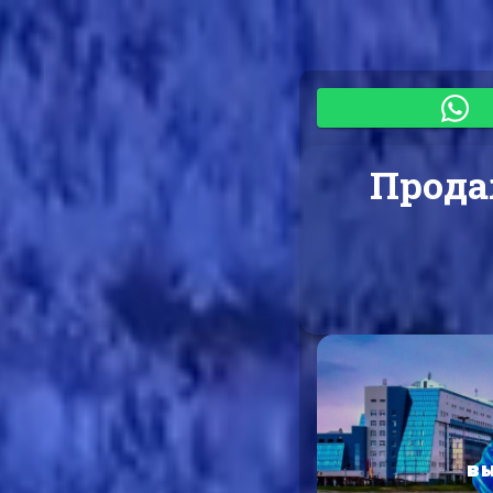
Прода
В